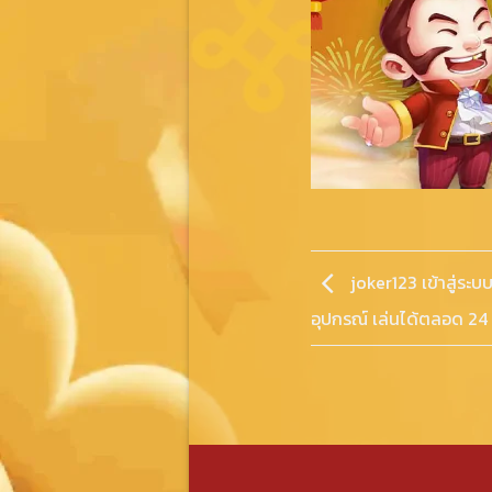
joker123 เข้าสู่ระบ
อุปกรณ์ เล่นได้ตลอด 24 