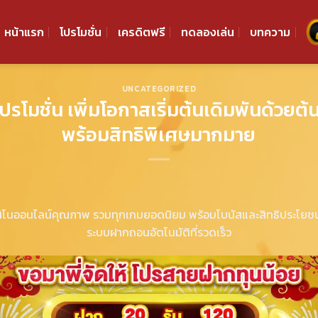
หน้าแรก
โปรโมชั่น
เครดิตฟรี
ทดลองเล่น
บทความ
UNCATEGORIZED
รโมชั่น เพิ่มโอกาสเริ่มต้นเดิมพันด้วยต้นท
พร้อมสิทธิพิเศษมากมาย
สิโนออนไลน์คุณภาพ รวมทุกเกมยอดนิยม พร้อมโบนัสและสิทธิประโยชน์
ระบบฝากถอนอัตโนมัติที่รวดเร็ว