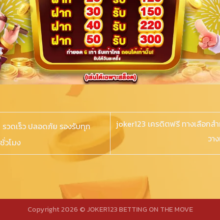
joker123 เครดิตฟรี ทางเลือกส
บ รวดเร็ว ปลอดภัย รองรับทุก
วาง
ชั่วโมง
Copyright 2026 ©
JOKER123 BETTING ON THE MOVE